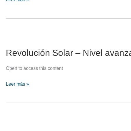
Express
–
Un
método
rápido
de
Revolución Solar – Nivel avan
aproximación
Open to access this content
Revolución
Leer más »
Solar
–
Nivel
avanzado