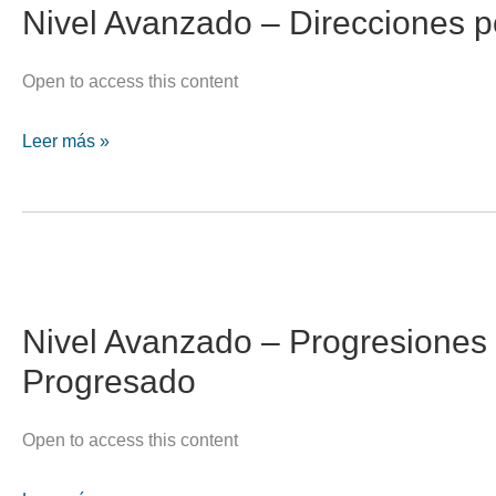
Nivel Avanzado – Direcciones p
Open to access this content
Nivel
Leer más »
Avanzado
–
Direcciones
por
Arco
Solar
Nivel Avanzado – Progresiones
Progresado
Open to access this content