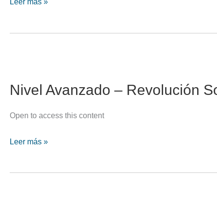
Nivel
Leer más »
Avanzado
–
Progresiones
Secundarias
+
Ciclo
Nivel Avanzado – Revolución S
Sol-
Luna
Open to access this content
Progresado
Nivel
Leer más »
Avanzado
–
Revolución
Solar