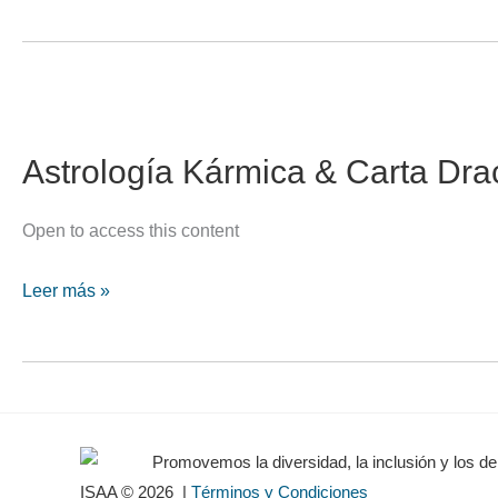
Nodal
con
Enfoque
Kármico
Astrología Kármica & Carta Dra
Open to access this content
Astrología
Leer más »
Kármica
&
Carta
Dracónica
Promovemos la diversidad, la inclusión y los d
ISAA © 2026
|
Términos y Condiciones