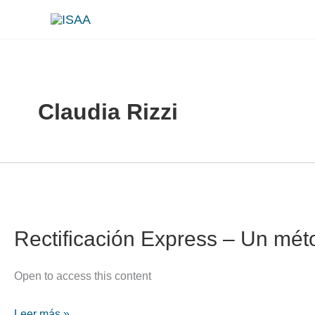
Ir
al
contenido
Claudia Rizzi
Rectificación Express – Un mét
Open to access this content
Rectificación
Leer más »