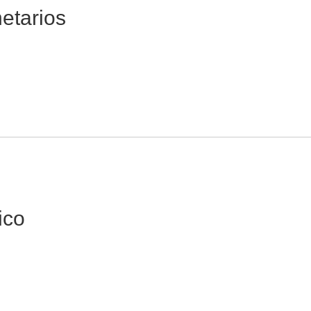
etarios
ico