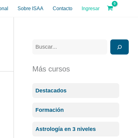
onal
Sobre ISAA
Contacto
Ingresar
B
u
s
Más cursos
c
a
Destacados
r
Formación
Astrología en 3 niveles