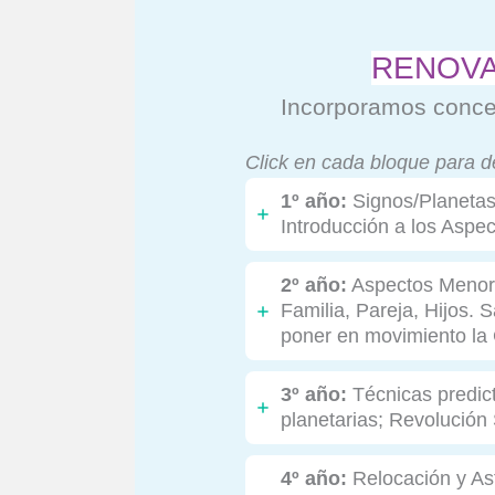
RENOVA
Incorporamos concep
Click en cada bloque para d
1º año:
Signos/Planetas/
Introducción a los Aspe
2º año:
Aspectos Menores
Familia, Pareja, Hijos.
poner en movimiento la 
3º año:
Técnicas predict
planetarias; Revolución
4º año:
Relocación y Ast