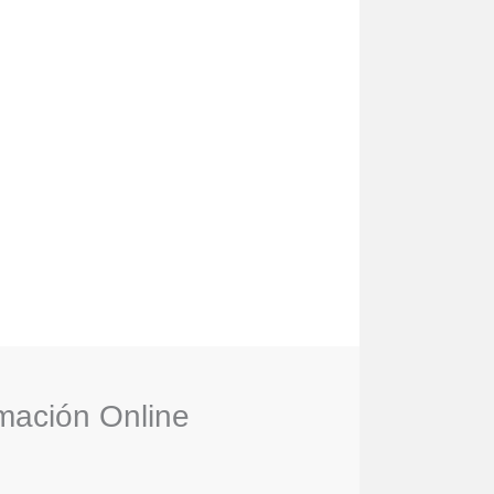
a
miento profundo y
rólogo Profesional y
í tu práctica exitosa,
personas.
rmación Online