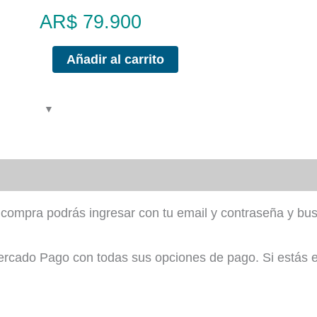
AR$
79.900
Nivel
Añadir al carrito
Avanzado
-
Revolución
Solar
cantidad
tu compra podrás ingresar con tu email y contraseña y b
Mercado Pago con todas sus opciones de pago. Si estás e