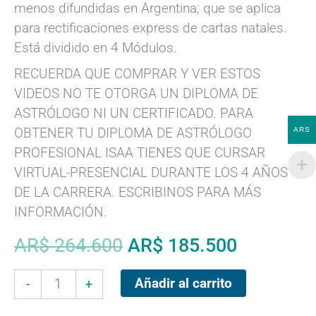
menos difundidas en Argentina; que se aplica
para rectificaciones express de cartas natales.
Está dividido en 4 Módulos.
RECUERDA QUE COMPRAR Y VER ESTOS
VIDEOS NO TE OTORGA UN DIPLOMA DE
ASTRÓLOGO NI UN CERTIFICADO. PARA
OBTENER TU DIPLOMA DE ASTRÓLOGO
ARS
PROFESIONAL ISAA TIENES QUE CURSAR
VIRTUAL-PRESENCIAL DURANTE LOS 4 AÑOS
DE LA CARRERA. ESCRIBINOS PARA MÁS
INFORMACIÓN.
El
El
AR$
264.600
AR$
185.500
precio
precio
Formación
original
actual
Añadir al carrito
-
+
en
era:
es: