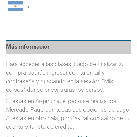
Astrología
AR$
AR$
Online
264.600.
185.500.
-
3er
año
COMPLETO
Más información
(Descuento
30%)
Para acceder a las clases, luego de finalizar tu
cantidad
compra podrás ingresar con tu email y
contraseña y buscando en la sección “Mis
cursos” donde encontrarás los cursos.
Si estás en Argentina, el pago se realiza por
Mercado Pago con todas sus opciones de pago.
Si estás en otro país, por PayPal con saldo de tu
cuenta o tarjeta de crédito.