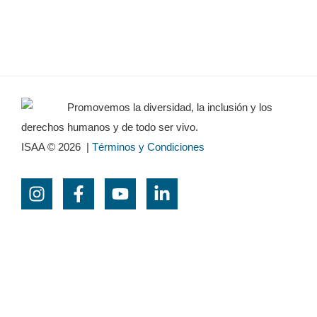
Promovemos la diversidad, la inclusión y los
derechos humanos y de todo ser vivo.
ISAA © 2026
|
Términos y Condiciones
Iniciar sesión
Para acceder a este curso es necesario iniciar
sesión. ¡Introduce tus credenciales a continuación!