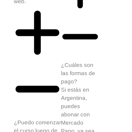
web.
¿Cuáles son
las formas de
pago?
Si estás en
Argentina,
puedes
abonar con
¿Puedo comenzar
Mercado
el curso luego de
Pago, ya sea