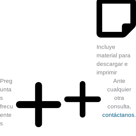
Incluye
material para
descargar e
imprimir
Preg
Ante
unta
cualquier
s
otra
frecu
consulta,
ente
contáctanos
.
s