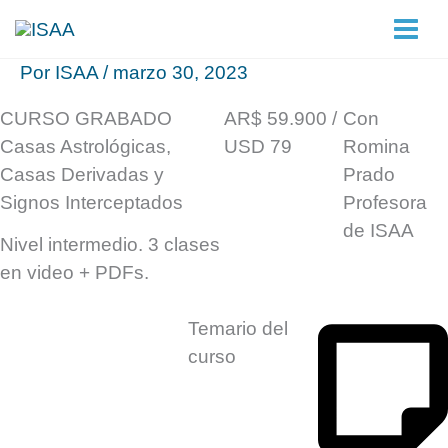
Ir
al
contenido
Por
ISAA
/
marzo 30, 2023
CURSO GRABADO
AR$ 59.900 /
Con
Casas Astrológicas,
USD 79
Romina
Casas Derivadas y
Prado
Signos Interceptados
Profesora
de ISAA
Nivel intermedio. 3 clases
Adquiere el curso
en video + PDFs.
Temario del
curso